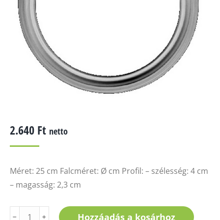
2.640
Ft
netto
Méret: 25 cm Falcméret: Ø cm Profil: – szélesség: 4 cm
– magasság: 2,3 cm
K-
Hozzáadás a kosárhoz
﹣
﹢