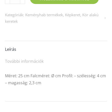
25
(barna,
Kategóriák:
Keményhab termékek
,
Képkeret
,
Kör alakú
csont,
keretek
fehér)
mennyiség
Leírás
További információk
Méret: 25 cm Falcméret: Ø cm Profil: – szélesség: 4 cm
– magasság: 2,3 cm