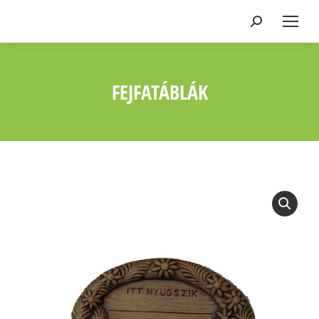
Keresés:
FEJFATÁBLÁK
Ön itt van: