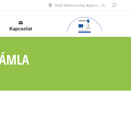
Keresés:
5600 Békéscsaba, Bajza u. 15.
Kapcsolat
TÁMLA