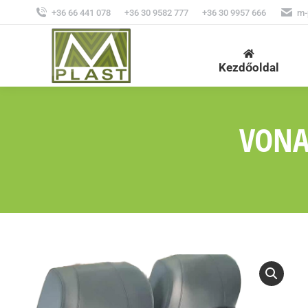
+36 66 441 078
+36 30 9582 777
+36 30 9957 666
m-
Kezdőoldal
VONA