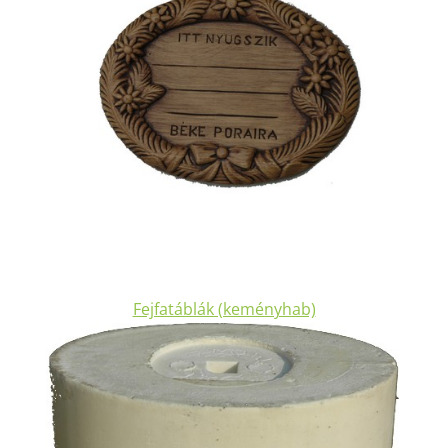
Fejfatáblák (keményhab)