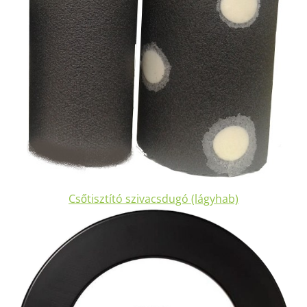
Csőtisztító szivacsdugó (lágyhab)