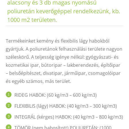
alacsony és 3 db magas nyomású
poliuretán keverőgéppel rendelkezünk, kb.
1000 m2 területen.
Termékeinket kemény és flexibilis lágy habokból
gyártjuk. A poliuretánok felhasználási területe nagyon
széleskörű. A teljesség igénye nélkül: gyógyászati- és
kozmetikai ipar, bútoripar – lakberendezés, építőipar
– belsőépítészet, divatipar, járműipar, csomagolóipar
és egyéb számos, más terület.
RIDEG HABOK: (60 kg/m3 – 600 kg/m3)
FLEXIBILIS (lágy) HABOK: (40 kg/m3 – 300 kg/m3)
INTEGRÁL (kérges) HABOK: (40 kg/m3 – 800 kg/m3)
TÖMÖR (nem habosított) POLIURETÁN: (1000