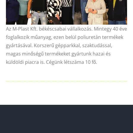
Az M-Plast Kft. békéscsabai vállalkozás. Mintegy 40 éve
foglalkozik műanyag, ezen belül poliuretán termékek
gyártásával. Korszerű gépparkkal, szaktudással,
magas minőségű termékeket gyártunk hazai és
küldöldi piacra is. Cégünk létszáma 10 fő.