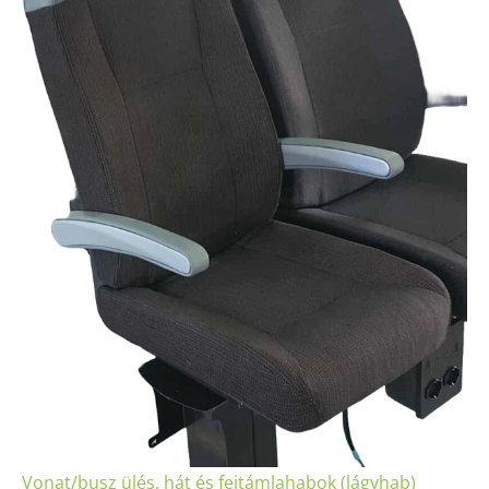
Vonat/busz ülés, hát és fejtámlahabok
(lágyhab)