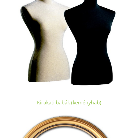
Kirakati babák (keményhab)