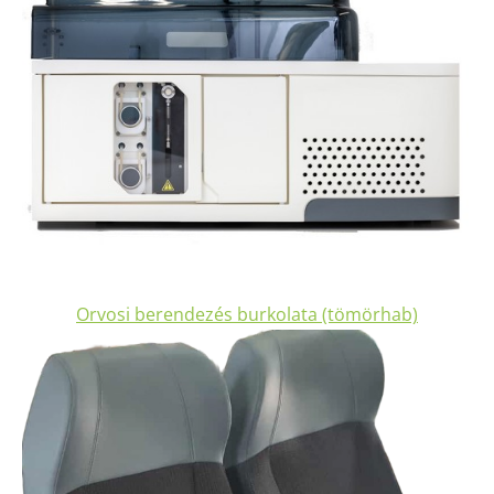
Orvosi berendezés burkolata (tömörhab)