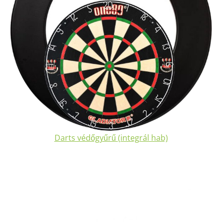
Darts védőgyűrű
(integrál hab)