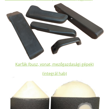
Karfák (busz, vonat, mezőgazdasági gépek)
(integrál hab)