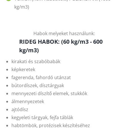
kg/m3)
Habok melyeket használunk:
RIDEG HABOK: (60 kg/m3 - 600
kg/m3)
kirakati és szabóbabák
képkeretek
fagerenda, fahordó utánzat
bútordíszek, dísztárgyak
mennyezeti díszítő elemek, stukkók
álmennyezetek
ajtódísz
kegyeleti tárgyak, fejfa táblák
habtömbök, protézisek készítéséhez