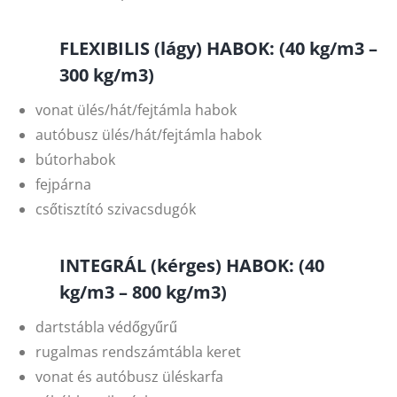
FLEXIBILIS (lágy) HABOK: (40 kg/m3 –
300 kg/m3)
vonat ülés/hát/fejtámla habok
autóbusz ülés/hát/fejtámla habok
bútorhabok
fejpárna
csőtisztító szivacsdugók
INTEGRÁL (kérges) HABOK: (40
kg/m3 – 800 kg/m3)
dartstábla védőgyűrű
rugalmas rendszámtábla keret
vonat és autóbusz üléskarfa