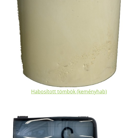
Habosított tömbök (keményhab)