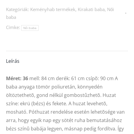
tini
Kategóriák:
Keményhab termékek
,
Kirakati baba
,
Női
,
baba
combos,
Címke:
keskenyvállú
Női baba
mennyiség
Leírás
Méret: 36
mell: 84 cm derék: 61 cm csípõ: 90 cm A
baba anyaga tömör poliuretán, könnyedén
öltöztethetõ, gond nélkül gombostûzhetõ. Huzat
színe: ekrü (bézs) és fekete. A huzat levehetõ,
mosható. Póthuzat rendelése esetén lehetõsége van
arra, hogy egyik nap egy sötét ruha bemutatásához
bézs színû babája legyen, másnap pedig fordítva. Így