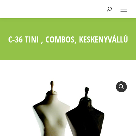
Keresés:
C-36 TINI , COMBOS, KESKENYVÁLLÚ
Ön itt van: