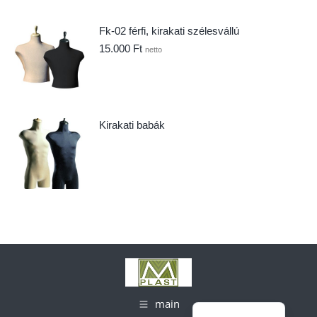
Fk-02 férfi, kirakati szélesvállú
15.000
Ft
netto
Kirakati babák
main