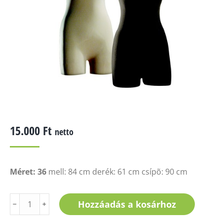
15.000
Ft
netto
Méret: 36
mell: 84 cm derék: 61 cm csípõ: 90 cm
C-
Hozzáadás a kosárhoz
﹣
﹢
36