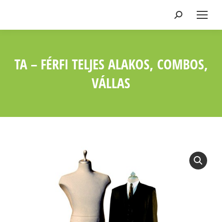
Keresés:
TA – FÉRFI TELJES ALAKOS, COMBOS,
VÁLLAS
Ön itt van: