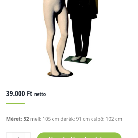
39.000
Ft
netto
Méret: 52
mell: 105 cm derék: 91 cm csípő: 102 cm
TA