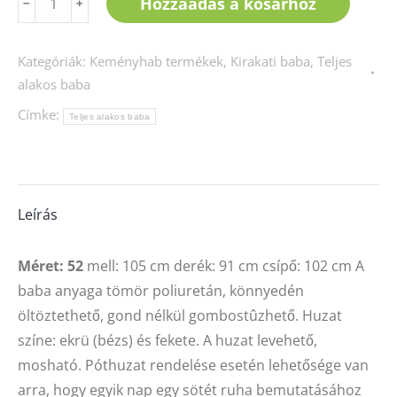
Hozzáadás a kosárhoz
﹣
﹢
-
férfi
Kategóriák:
Keményhab termékek
,
Kirakati baba
,
Teljes
teljes
alakos baba
alakos,
Címke:
combos,
Teljes alakos baba
vállas
mennyiség
Leírás
Méret: 52
mell: 105 cm derék: 91 cm csípő: 102 cm A
baba anyaga tömör poliuretán, könnyedén
öltöztethető, gond nélkül gombostûzhető. Huzat
színe: ekrü (bézs) és fekete. A huzat levehető,
mosható. Póthuzat rendelése esetén lehetősége van
arra, hogy egyik nap egy sötét ruha bemutatásához