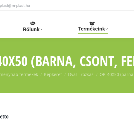
plast@m-plast.hu
Termékeink
Rólunk
40X50 (BARNA, CSONT, FE
ményhab termékek
Képkeret
Ovál - rózsás
OR-40X50 (barna,
etto