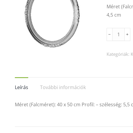
Méret (Falc
4,5 cm
OR-
﹣
﹢
40X50
(barna,
Kategóriák:
csont,
fehér)
mennyiség
Leírás
További információk
Méret (Falcméret): 40 x 50 cm Profil: – szélesség: 5,