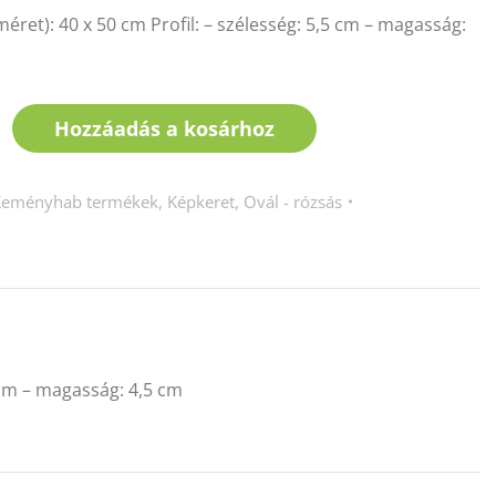
méret): 40 x 50 cm Profil: – szélesség: 5,5 cm – magasság:
Hozzáadás a kosárhoz
Keményhab termékek
,
Képkeret
,
Ovál - rózsás
5 cm – magasság: 4,5 cm