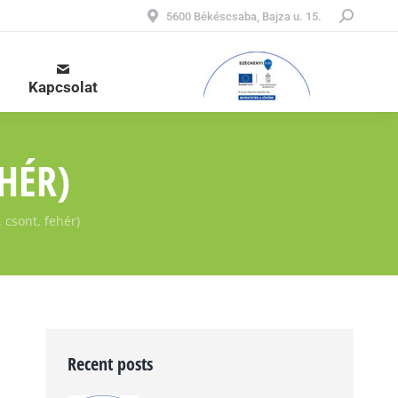
Keresés:
5600 Békéscsaba, Bajza u. 15.
Kapcsolat
HÉR)
 csont, fehér)
Recent posts