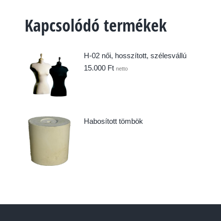
Kapcsolódó termékek
H-02 női, hosszított, szélesvállú
15.000
Ft
netto
Habosított tömbök