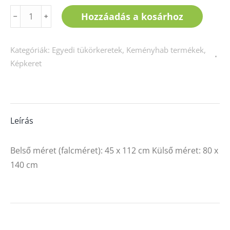
Nagy
Hozzáadás a kosárhoz
﹣
﹢
szecessziós
női
Kategóriák:
Egyedi tükörkeretek
,
Keményhab termékek
,
(bőr
Képkeret
borítással)
mennyiség
Leírás
Belső méret (falcméret): 45 x 112 cm Külső méret: 80 x
140 cm