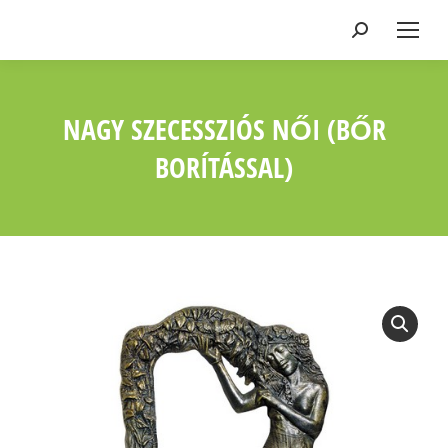
Keresés:
NAGY SZECESSZIÓS NŐI (BŐR
BORÍTÁSSAL)
Ön itt van: