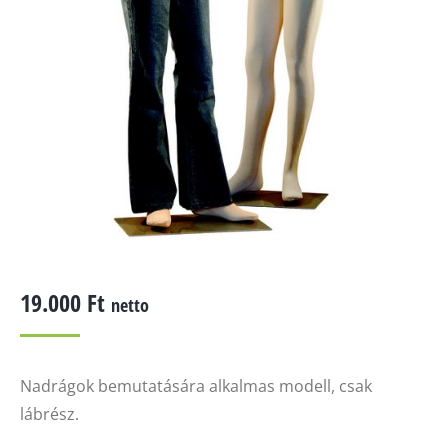
19.000
Ft
netto
Nadrágok bemutatására alkalmas modell, csak
lábrész.