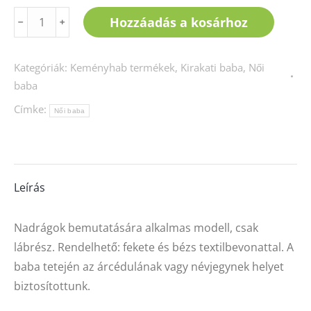
Farmerbaba,
Hozzáadás a kosárhoz
﹣
﹢
csak
alsórész,
Kategóriák:
Keményhab termékek
,
Kirakati baba
,
Női
lábbal
baba
mennyiség
Címke:
Női baba
Leírás
Nadrágok bemutatására alkalmas modell, csak
lábrész. Rendelhető: fekete és bézs textilbevonattal. A
baba tetején az árcédulának vagy névjegynek helyet
biztosítottunk.