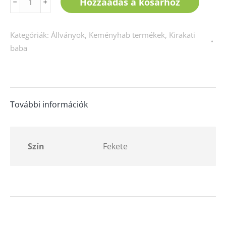
Hozzáadás a kosárhoz
﹣
﹢
fém
állvány
Kategóriák:
Állványok
,
Keményhab termékek
,
Kirakati
-
baba
fekete
mennyiség
További információk
Szín
Fekete