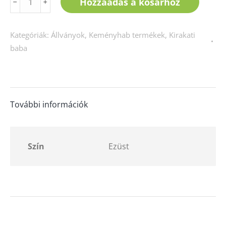
Hozzáadás a kosárhoz
﹣
﹢
fém
állvány
Kategóriák:
Állványok
,
Keményhab termékek
,
Kirakati
-
baba
ezüst
mennyiség
További információk
Szín
Ezüst