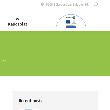
Keresés:
5600 Békéscsaba, Bajza u. 15.
Kapcsolat
 9/2
Recent posts