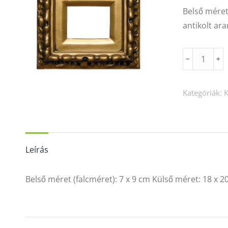
Belső méret 
antikolt ara
7
﹣
﹢
x
9/2
Kategóriák:
mennyiség
Leírás
Belső méret (falcméret): 7 x 9 cm Külső méret: 18 x 20