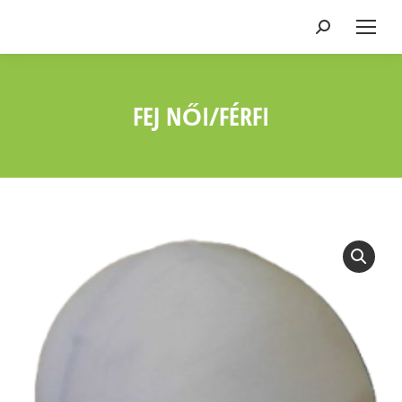
Keresés:
FEJ NŐI/FÉRFI
Ön itt van: