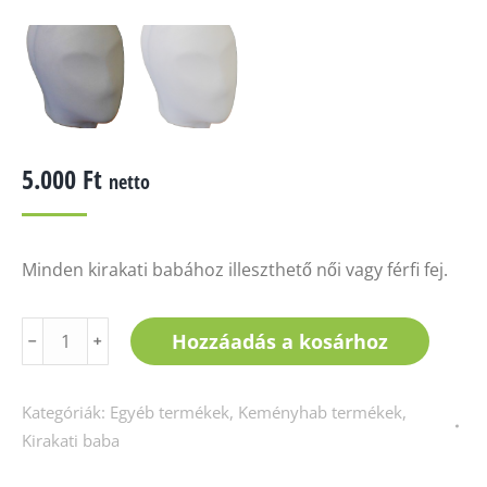
5.000
Ft
netto
Minden kirakati babához illeszthető női vagy férfi fej.
Fej
Hozzáadás a kosárhoz
﹣
﹢
női/férfi
mennyiség
Kategóriák:
Egyéb termékek
,
Keményhab termékek
,
Kirakati baba